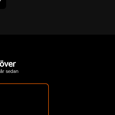
7
 över
 år sedan