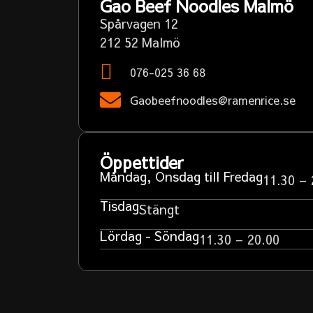
Gao Beef Noodles Malmö
Spårvagen 12
212 52 Malmö
076-025 36 68
Gaobeefnoodles@ramenrice.se
Öppettider
Måndag, Onsdag till Fredag
11.30 – 
Tisdag
Stängt
Lördag - Söndag
11.30 – 20.00