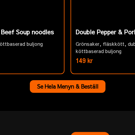
l Beef Soup noodles
Double Pepper & Por
öttbaserad buljong
Grönsaker, fläskkött, du
köttbaserad buljong
149 kr
Se Hela Menyn & Beställ