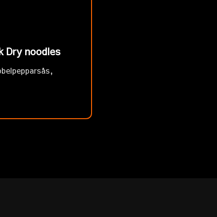
k Dry noodles
bbelpepparsås,