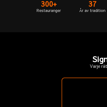
300+
37
Restauranger
År av tradition
Sign
Varje rä