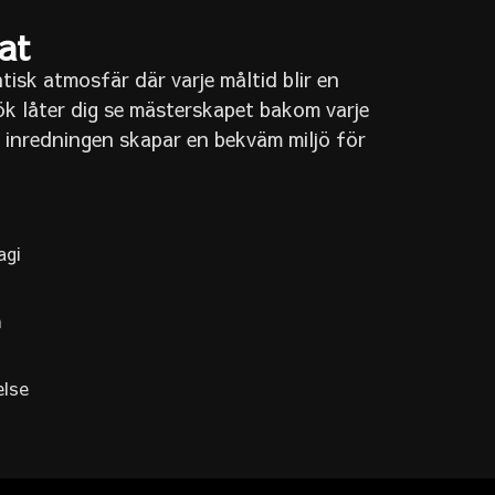
at
tisk atmosfär där varje måltid blir en
ök låter dig se mästerskapet bakom varje
inredningen skapar en bekväm miljö för
agi
n
else