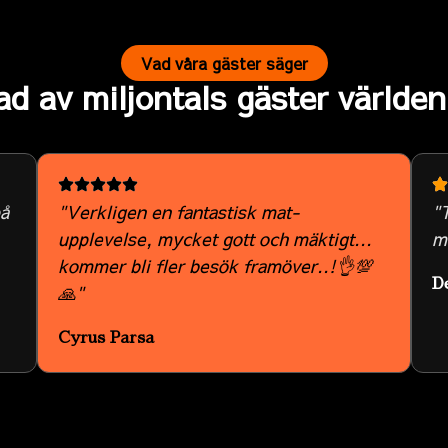
Vad våra gäster säger
ad av miljontals gäster världen
på
"Verkligen en fantastisk mat-
"T
upplevelse, mycket gott och mäktigt...
ma
kommer bli fler besök framöver..!👌💯
D
🙏"
Cyrus Parsa