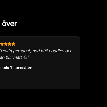
 över
revlig personal, god biff noodles och
n blir mätt 👍"
ennis Thornsäter